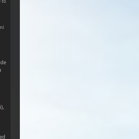
e to
ní
ude
u
),
řed