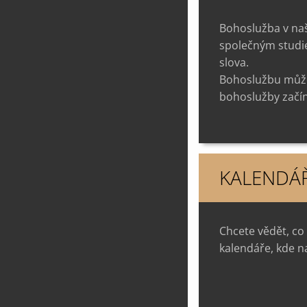
Bohoslužba v na
společným studie
slova.
Bohoslužbu může
bohoslužby začín
KALENDÁ
Chcete vědět, co
kalendáře, kde na