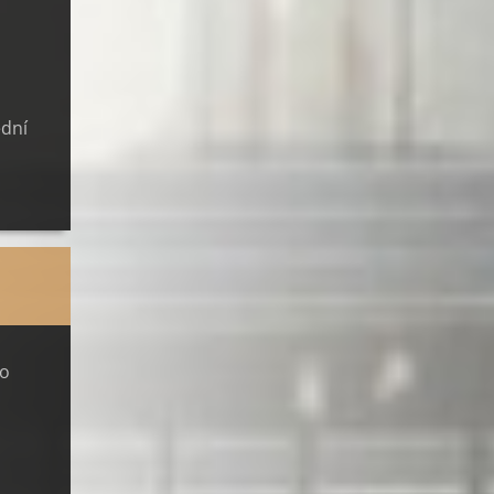
ední
ho