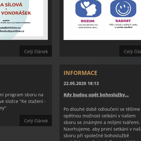
Celý článek
Celý čl
INFORMACE
22.05.2020 18:13
lní program sboru na
Kdy budou opět bohoslužby…
e složce "Ke stažení -
my"
Po dlouhé době odloučení se těšíme
opětnou možnost setkání v našem
Celý článek
sboru se známými a milými tvářemi.
Navrhujeme, aby první setkání v na
sboru při společné bohoslužbě