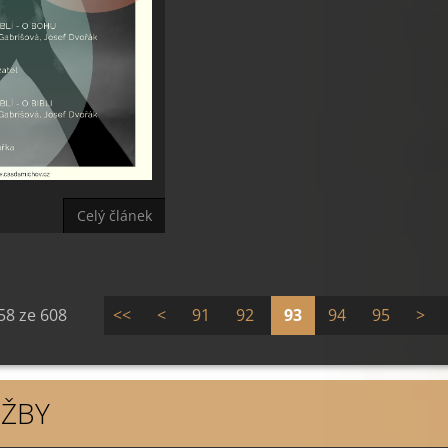
Celý článek
58 ze 608
<<
<
91
92
93
94
95
>
ŽBY