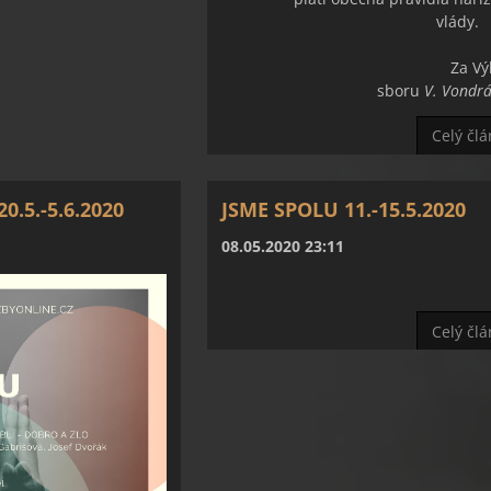
vlád
Za Výbo
sboru
V. Vondr
Celý čl
0.5.-5.6.2020
JSME SPOLU 11.-15.5.2020
08.05.2020 23:11
Celý čl