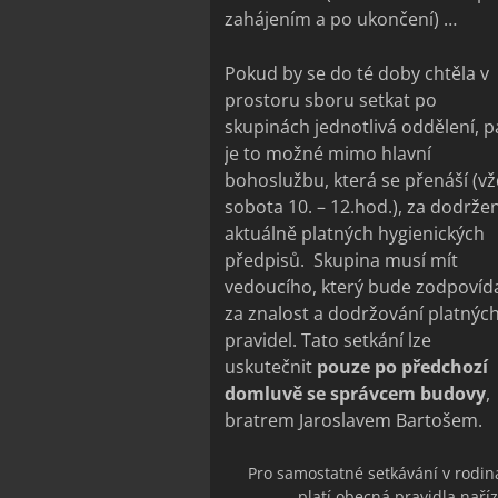
zahájením a po ukončení) …
Pokud by se do té doby chtěla v
prostoru sboru setkat po
skupinách jednotlivá oddělení, p
je to možné mimo hlavní
bohoslužbu, která se přenáší (v
sobota 10. – 12.hod.), za dodržen
aktuálně platných hygienických
předpisů. Skupina musí mít
vedoucího, který bude zodpovíd
za znalost a dodržování platnýc
pravidel. Tato setkání lze
uskutečnit
pouze po předchozí
domluvě se správcem budovy
,
bratrem Jaroslavem Bartošem.
Pro samostatné setkávání v rodin
platí obecná pravidla naří