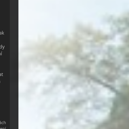
ak
ždy
í
at
h
ách
zení