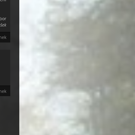
y.
r
ášek
ánek
ánek