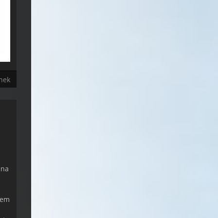
ánek
 na
šem