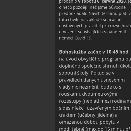
proběhlo
v sobotu 6. června 2020
. J
o něco později, než jsme původně
předpokládali. Návrh termínu platí v
tuto chvíli, na základě současně
nastavených pravidel pro rozvolňová
omezení, souvisejících s pandemií
nemoci Covid 19.
Bohoslužba začne v 10:45 hod
.,
na úvod obvyklého programu b
doplněno společné shrnutí úkol
sobotní školy. Pokud se v
pravidlech daných usnesením
vlády nic nezmění, bude to s
rouškami, dvoumetrovými
rozestupy (neplatí mezi rodinami
s desinfekcí, uzavřeným bočním
traktem (učebny, jídelna) a
omezenou dobou pobytu v
modlitebně (max.do 15 minut p