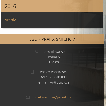
2016
Archiv
SBOR PRAHA SMÍCHOV
Peroutkova 57
Praha 5
150 00
Václav Vondrášek
tel.: 775 080 809
e-mail: vv@quick.cz
casdsmic
hov@gmai
l.com