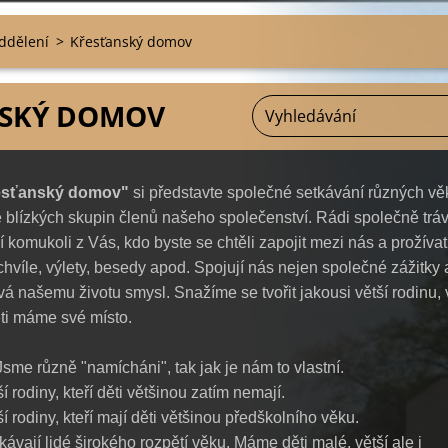
ddělení
>
Křesťanský domov
NSKÝ DOMOV
esťanský domov"
si představte společné setkávání různých v
 blízkých skupin členů našeho společenství. Rádi společně trá
 komukoli z Vás, kdo byste se chtěli zapojit mezi nás a prožívat
chvíle, výlety, besedy apod. Spojují nás nejen společné zážitky 
ává našemu životu smysl.
Snažíme se tvořit jakousi větší rodinu,
ěti máme své místo.
Jsme různě "namícháni", tak jak je nám to vlastní.
ší rodiny, kteří děti většinou zatím nemají.
ší rodiny, kteří mají děti většinou předškolního věku
.
kávají lidé širokého rozpětí věku. Máme děti malé, větší ale i