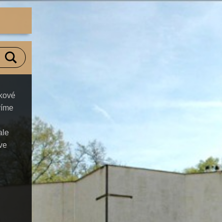
ěkové
víme
ale
 ve