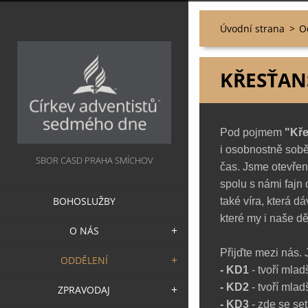
Úvodní strana
>
O
KŘESŤA
Pod pojmem
"Kř
i osobnostně sobě
SBOR CASD PRAHA SMÍCHOV
čas. Jsme otevření
spolu s námi fajn 
BOHOSLUŽBY
také víra, která d
které my i naše d
O NÁS
Přijďte mezi nás. 
ODDĚLENÍ
- KD1
- tvoří mlad
- KD2
-
tvoří mlad
ZPRAVODAJ
- KD3
-
zde se set