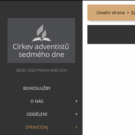
Úvodní strana
>
Z
SBOR CASD PRAHA SMÍCHOV
BOHOSLUŽBY
O NÁS
ODDĚLENÍ
ZPRAVODAJ