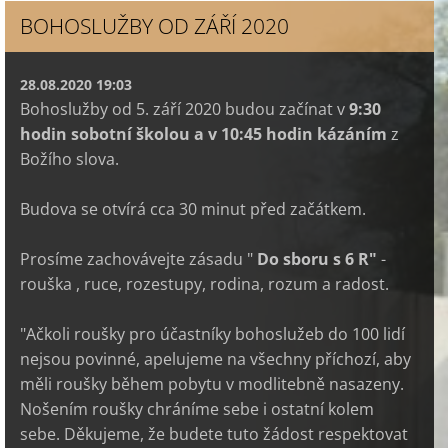
BOHOSLUŽBY OD ZÁŘÍ 2020
28.08.2020 19:03
Bohoslužby od 5. září 2020 budou začínat v
9:30
hodin sobotní školou a v 10:45 hodin kázáním
z
Božího slova.
Budova se otvírá cca 30 minut před začátkem.
Prosíme zachovávejte zásadu "
Do sboru s 6 R"
-
rouška , ruce, rozestupy, rodina, rozum a radost.
"Ačkoli roušky pro účastníky bohoslužeb do 100 lidí
nejsou povinné, apelujeme na všechny příchozí, aby
měli roušky během pobytu v modlitebně nasazeny.
Nošením roušky chráníme sebe i ostatní kolem
sebe. Děkujeme, že budete tuto žádost respektovat