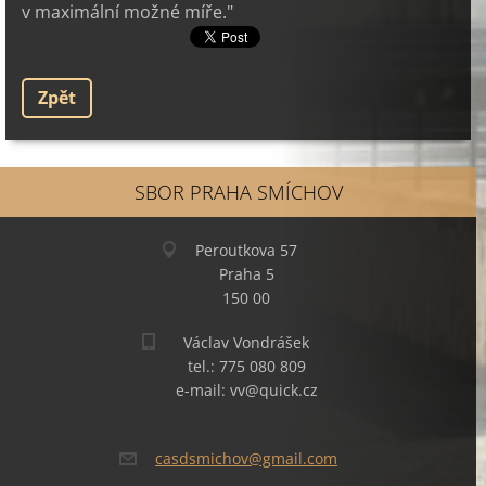
v maximální možné míře."
Zpět
SBOR PRAHA SMÍCHOV
Peroutkova 57
Praha 5
150 00
Václav Vondrášek
tel.: 775 080 809
e-mail: vv@quick.cz
casdsmic
hov@gmai
l.com