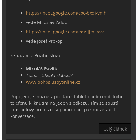
https://meet.google.com/coc-bxdi-vmh
vede Miloslav Žalud
https://meet.google.com/eqg-jjmi-xvv
vede Josef Prokop
ke kázání z Božího slova:
Mikuláš Pavlík
Téma:
„
Chvála slabosti
“
www.bohosluzbyonline.cz
Připojení je možné z počítače, tabletu nebo mobilního
telefonu kliknutím na jeden z odkazů. Tím se spustí
internetový prohlížeč a pomocí něj pak může začít
konverzace.
Celý článek