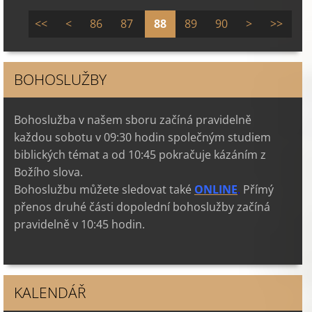
<<
<
86
87
88
89
90
>
>>
BOHOSLUŽBY
Bohoslužba v našem sboru začíná pravidelně
každou sobotu v 09:30 hodin společným studiem
biblických témat a od 10:45 pokračuje kázáním z
Božího slova.
Bohoslužbu můžete sledovat také
ONLINE
.
Přímý
přenos druhé části dopolední bohoslužby začíná
pravidelně v 10:45 hodin.
KALENDÁŘ