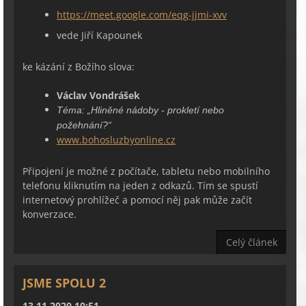
https://meet.google.com/eqg-jjmi-xvv
vede Jiří Kapounek
ke kázání z Božího slova:
Václav Vondrášek
Téma:
„Hliněné nádoby - prokletí nebo
požehnání?“
www.bohosluzbyonline.cz
Připojení je možné z počítače, tabletu nebo mobilního
telefonu kliknutím na jeden z odkazů. Tím se spustí
internetový prohlížeč a pomocí něj pak může začít
konverzace.
Celý článek
JSME SPOLU 2
13.11.2020 10:51