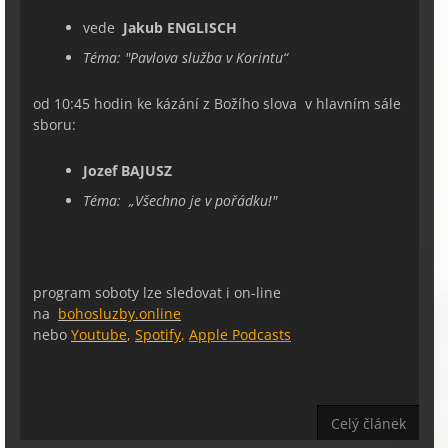
vede
Jakub ENGLISCH
Téma:
"
Pavlova služba v Korintu
“
od 10:45 hodin ke kázání z Božího slova v hlavním sále
sboru:
Jozef BAJUSZ
Téma:
„
Všechno je v pořádku!
"
program soboty lze sledovat i on-line
na
bohosluzby.online
nebo
Youtube
,
Spotify
,
Apple Podcasts
Celý článek