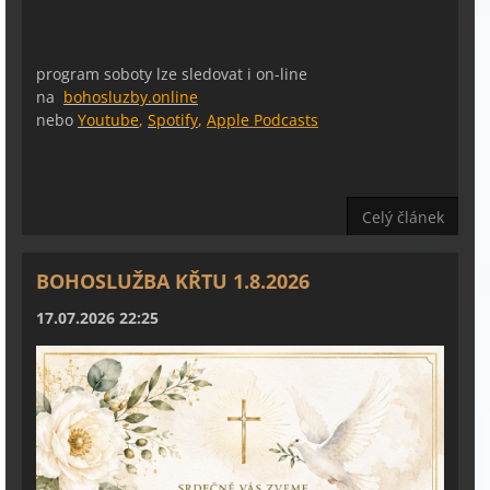
program soboty lze sledovat i on-line
na
bohosluzby.online
nebo
Youtube
,
Spotify
,
Apple Podcasts
Celý článek
BOHOSLUŽBA KŘTU 1.8.2026
17.07.2026 22:25