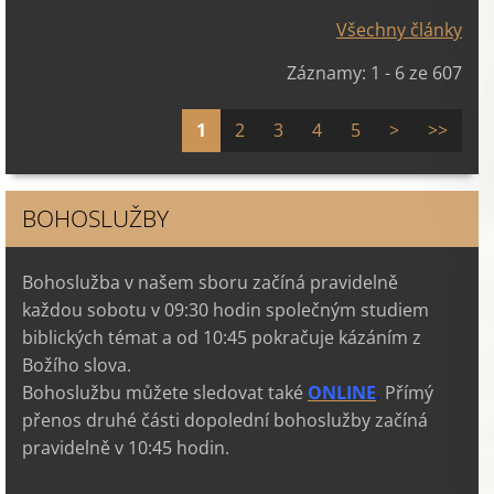
Všechny články
Záznamy: 1 - 6 ze 607
1
2
3
4
5
>
>>
BOHOSLUŽBY
Bohoslužba v našem sboru začíná pravidelně
každou sobotu v 09:30 hodin společným studiem
biblických témat a od 10:45 pokračuje kázáním z
Božího slova.
Bohoslužbu můžete sledovat také
ONLINE
.
Přímý
přenos druhé části dopolední bohoslužby začíná
pravidelně v 10:45 hodin.