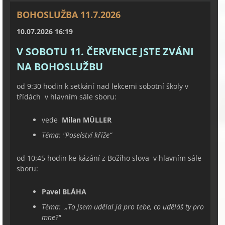
BOHOSLUŽBA 11.7.2026
10.07.2026 16:19
V SOBOTU 11. ČERVENCE JSTE ZVÁNI
NA BOHOSLUŽBU
od 9:30 hodin k setkání nad lekcemi sobotní školy v
třídách v hlavním sále sboru:
vede
Milan MÜLLER
Téma:
"
Poselství kříže
“
od 10:45 hodin ke kázání z Božího slova v hlavním sále
sboru:
Pavel BLÁHA
Téma:
„
To jsem udělal já pro tebe, co uděláš ty pro
mne?
"