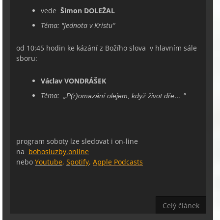
vede
Šimon DOLEŽAL
Téma:
"
Jednota v Kristu
“
od 10:45 hodin ke kázání z Božího slova v hlavním sále
sboru:
Václav VONDRÁŠEK
Téma:
„
"
P(r)omazání olejem, když život dře…
program soboty lze sledovat i on-line
na
bohosluzby.online
nebo
Youtube
,
Spotify
,
Apple Podcasts
Celý článek