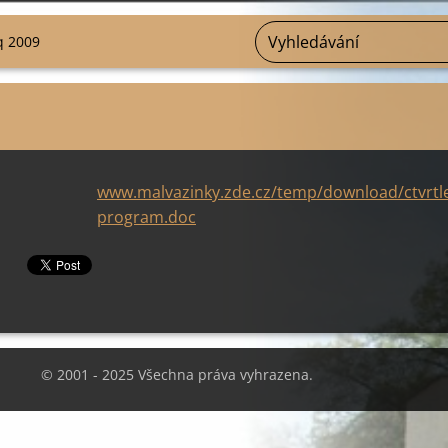
q 2009
www.malvazinky.zde.cz/temp/download/ctvrtle
program.doc
© 2001 - 2025 Všechna práva vyhrazena.