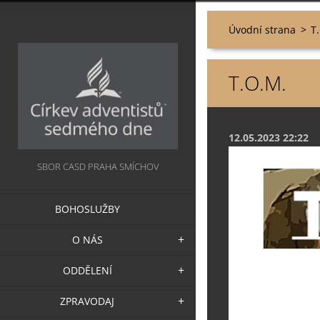
Úvodní strana
>
T
T.O.M.
12.05.2023 22:22
SBOR CASD PRAHA SMÍCHOV
BOHOSLUŽBY
O NÁS
ODDĚLENÍ
ZPRAVODAJ