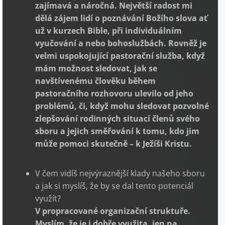
zajímavá a náročná. Největší radost mi
dělá zájem lidí o poznávání Božího slova ať
už v kurzech Bible, při individuálním
vyučování a nebo bohoslužbách. Rovněž je
velmi uspokojující pastorační služba, když
mám možnost sledovat, jak se
navštívenému člověku během
pastoračního rozhovoru ulevilo od jeho
problémů, či, když mohu sledovat pozvolné
zlepšování rodinných situací členů svého
sboru a jejich směřování k tomu, kdo jim
může pomoci skutečně – k Ježíši Kristu.
V čem vidíš nejvýraznější klady našeho sboru
a jak si myslíš, že by se dal tento potenciál
využít?
V propracované organizační struktuře.
Myslím, že je i dobře využita, jen na