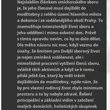
Nejslabším článkem smíchovského sboru
je, že jeho členové musí dojíždět do
modlitebny z celého území hlavního města
a dokonce i ze vzdálenějšího okolí Prahy. To
znemožňuje intenzivnější život sboru a
jeho oddělení i mimo sobotní den. Právě
s tímto opravdu nevím, co by se dalo dělat.
Dle mého názoru nic moc, když vezmu do
úvahy, že limitem pro živější sborový život
je nejen zmíněná vzdálenost, ale i
mimořádné pracovní vytížení členů sboru,
zvláště těch aktivních a když se k tomu
přidá ještě čas, který by měli trávit
dojížděním do modlitebny, vyjde nám, že
by pro vlastní rodinný život zbylo minimum
prostoru a to by nebylo zdravé. Řešení
principiální a základní vidím v založení
malých domácích, holistických skupinek