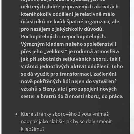
některých dobře připravených aktivitách
kteréhokoliv oddělení je relativně málo
účastníků ne kvůli špatné organizaci, ale
pro nezájem z jakýchkoliv důvodů.
Pochopitelných i nepochopitelných.
Výrazným kladem našeho společenství i
přes jeho „velikost“ je rodinná atmosféra
jak při sobotních setkáváních sboru, tak i
v rámci jednotlivých aktivit oddělení. Toho
se dá využít pro transformaci, začlenění
nově pokřtěných lidí nejen do vytváření
vztahů s členy, ale i pro zapojení nových
sester a bratrů do činnosti sboru, do práce.
Které stránky sborového života vnímáš
naopak jako slabší? Jak by se daly změnit
k lepšímu?