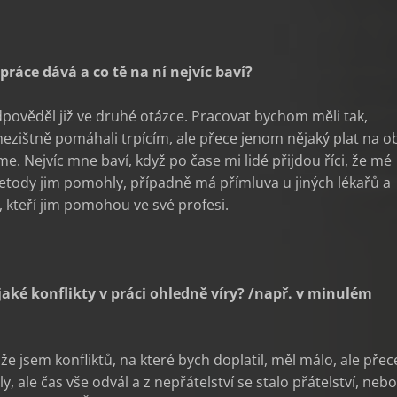
 práce dává a co tě na ní nejvíc baví?
pověděl již ve druhé otázce. Pracovat bychom měli tak,
zištně pomáhali trpícím, ale přece jenom nějaký plat na o
e. Nejvíc mne baví, když po čase mi lidé přijdou říci, že mé
tody jim pomohly, případně má přímluva u jiných lékařů a
 kteří jim pomohou ve své profesi.
ějaké konflikty v práci ohledně víry? /např. v minulém
 že jsem konfliktů, na které bych doplatil, měl málo, ale přec
y, ale čas vše odvál a z nepřátelství se stalo přátelství, nebo