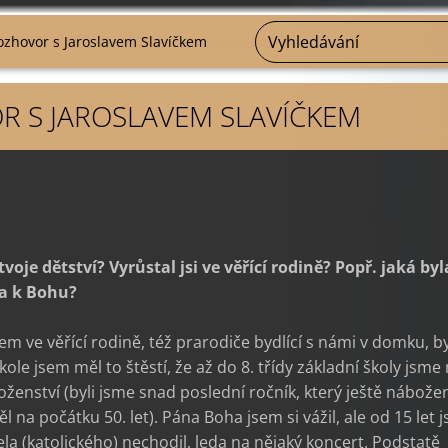
ozhovor s Jaroslavem Slavíčkem
 S JAROSLAVEM SLAVÍČKEM
tvoje dětství? Vyrůstal jsi ve věřící rodině? Popř. jaká byl
ta k Bohu?
sem ve věřící rodině, též prarodiče bydlící s námi v domku, by
škole jsem měl to štěstí, že až do 8. třídy základní školy jsme
ženství (byli jsme snad poslední ročník, který ještě nábožen
l na počátku 50. let). Pána Boha jsem si vážil, ale od 15 let 
tela (katolického) nechodil, leda na nějaký koncert. Podstatě