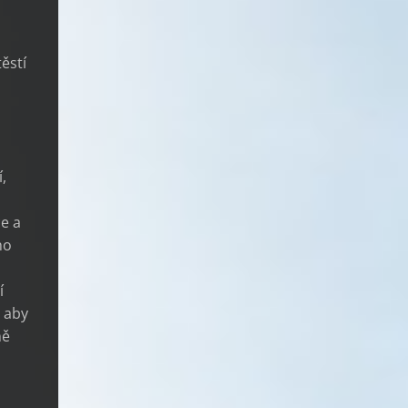
ěstí
,
ce a
ho
í
, aby
mě