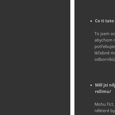
Co ti tato
To jsem od
abychom ne
potřebujem
léčebné me
odborníků,
Měl jsi n
režimu/
Mohu říct,
některé byl