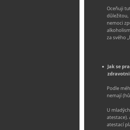
Oceňuji tu
důležitou, 
nemoci zp
alkoholism
za svého „
Jak se pr
zdravotni
Podle méh
nemají (hů
U mladých 
atestace).
atestací p