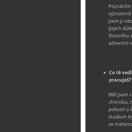
Poznáním a
významně r
jsem ji ni
(jejich dů
životního s
adventní r
Co tě ved
pracuješ?
Měl jsem r
chorobu, m
pokusit o 
studium by
se matemat