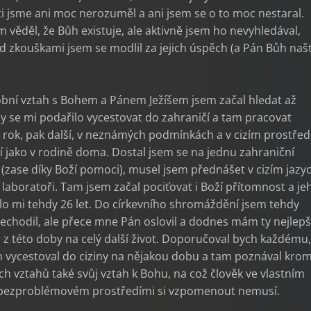
 jsme ani moc nerozuměl a ani jsem se o to moc nestaral.
m věděl, že Bůh existuje, ale aktivně jsem ho nevyhledával,
d zkouškami jsem se modlil za jejich úspěch (a Pán Bůh našt
obní vztah s Bohem a Pánem Ježíšem jsem začal hledat až
dy se mi podařilo vycestovat do zahraničí a tam pracovat
rok, pak další, v neznámých podmínkách a v cizím prostředí
 jako v rodině doma. Dostal jsem se na jednu zahraniční
 (zase díky Boží pomoci), musel jsem přednášet v cizím jazy
 laboratoři. Tam jsem začal pociťovat i Boží přítomnost a je
o mi tehdy 26 let. Do církevního shromáždění jsem tehdy
chodil, ale přece mne Pán oslovil a dodnes mám ty nejlepš
 z této doby na celý další život. Doporučoval bych každému
h vycestoval do ciziny na nějakou dobu a tam poznával kro
ch vztahů také svůj vztah k Bohu, na což člověk ve vlastním
ezproblémovém prostředími si vzpomenout nemusí.