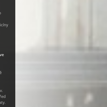
o
icíny
 ve
ě
v.
před
aty.