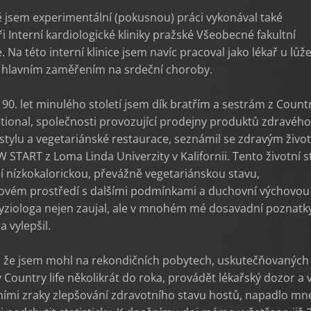
jsem experimentální (pokusnou) práci vykonával také
ři Interní kardiologické kliniky pražské Všeobecné fakultní
 Na této interní klinice jsem navíc pracoval jako lékař u lůž
s hlavním zaměřením na srdeční choroby.
 90. let minulého století jsem dík bratřím a sestrám z Count
national, společnosti provozující prodejny produktů zdravého
stylu a vegetariánské restaurace, seznámil se zdravým živo
 START z Loma Linda Univerzity v Kalifornii. Tento životní s
í nízkokalorickou, převážně vegetariánskou stavu,
sovém prostředí s dalšími podmínkami a duchovní výchovou
yziologa nejen zaujal, ale v mnohém mé dosavadní poznatk
a vylepšil.
, že jsem mohl na rekondičních pobytech, uskutečňovaných
 Country life několikrát do roka, provádět lékařský dozor a 
ními zraky zlepšování zdravotního stavu hostů, napadlo mn