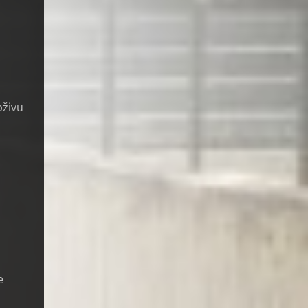
bživu
e