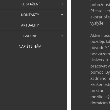
KE STAŽENÍ
pobožnosti
Přesto jse
KONTAKTY
akorát pře
vyslyšel).
AKTUALITY
Aktivní os
GALERIE
později, k
NAPIŠTE NÁM
původně 1 
bez zázemí
Univerzitu
pracovat v
pomoc. Byl
žádného ne
zkušenosti
po studiíc
mezilidský
domácím b