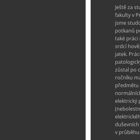
Ještě za s
fakulty v 
jsme studo
potkanů p
také práci 
srdcí hově
jatek. Prá
patologick
zůstal po 
ročníku ma
předmětu L
normálních
elektrický
(nebolestn
elektrické
duševních 
v průběhu 