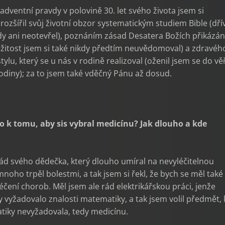
dventní pravdy v polovině 30. let svého života jsem si
ozšířil svůj životní obzor systematickým studiem Bible (dří
kdy ani neotevřel), poznáním zásad Desatera Božích přikázán
ležitost jsem si také nikdy předtím neuvědomoval) a zdravéh
tylu, který se u nás v rodině realizoval (oženil jsem se do věř
odiny); za to jsem také vděčný Pánu až dosud.
lo k tomu, aby sis vybral medicínu? Jak dlouho a kde
ád svého dědečka, který dlouho umíral na nevyléčitelnou
noho trpěl bolestmi, a tak jsem si řekl, že bych se měl také
léčení chorob. Měl jsem ale rád elektrikářskou práci, jenže
 vyžadovalo znalosti matematiky, a tak jsem volil předmět,
iky nevyžadovala, tedy medicínu.