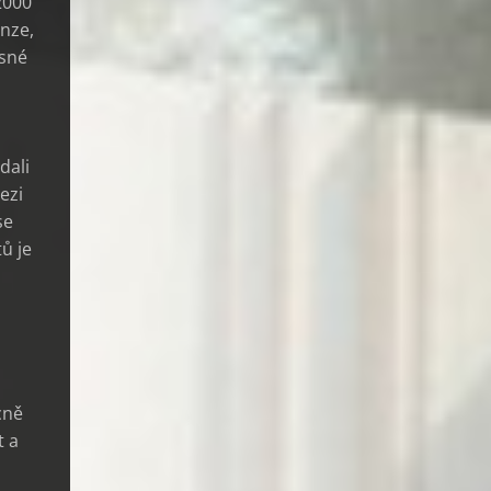
2000
enze,
esné
dali
ezi
se
ů je
cně
t a