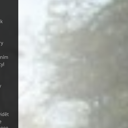
ek
ry
tním
tyl
y
vidět
e