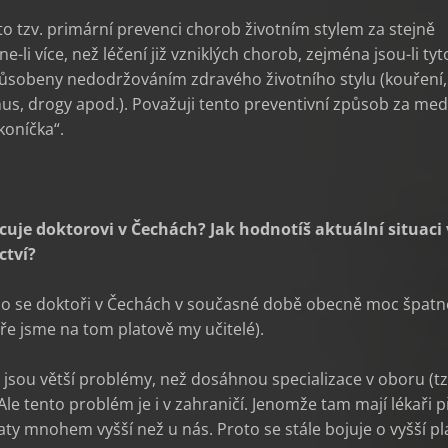
to tzv. primární prevenci chorob životním stylem za stejně
ne-li více, než léčení již vzniklých chorob, zejména jsou-li tyt
ůsobeny nedodržováním zdravého životního stylu (kouření,
us, drogy apod.). Považuji tento preventivní způsob za med
koníčka“.
acuje doktorovi v Čechách? Jak hodnotíš aktuální situaci
ctví?
o se doktoři v Čechách v současné době obecně moc špatn
ře jsme na tom platově my učitelé).
jsou větší problémy, než dosáhnou specializace v oboru (tz
 Ale tento problém je i v zahraničí. Jenomže tam mají lékaři 
laty mnohem vyšší než u nás. Proto se stále bojuje o vyšší pl