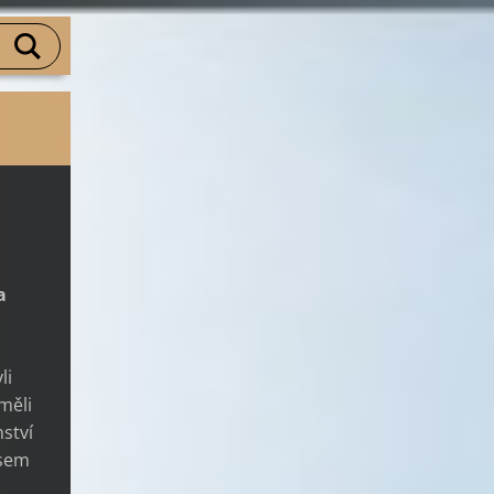
a
li
 měli
ství
jsem