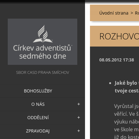
Úvodní strana
>
R
ROZHOVOR
08.05.2012 17:38
SBOR CASD PRAHA SMÍCHOV
Jaké bylo 
tvoje ces
BOHOSLUŽBY
O NÁS
Vyrůstal j
věřící. Ve 
ODDĚLENÍ
výuku nábo
ve škole mě
ZPRAVODAJ
již do kos