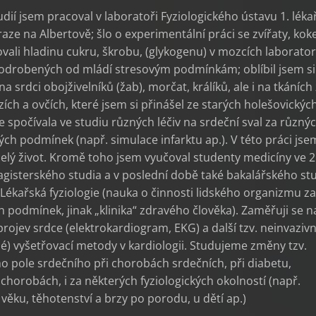
tudií jsem pracoval v laboratoři Fyziologického ústavu 1. léka
Praze na Albertově; šlo o experimentální práci se zvířaty, kok
vali hladinu cukru, škrobu, (glykogenu) v mozcích laborato
odrobených od mládí stresovým podmínkám; oblíbil jsem si
na srdci obojživelníků (žab), morčat, králíků, ale i na tkáních
zích a ovčích, které jsem si přinášel ze starých holešovickýc
ce spočívala ve studiu různých léčiv na srdeční sval za různý
ých podmínek (např. simulace infarktu ap.). V této práci jse
celý život. Kromě toho jsem vyučoval studenty medicíny ve 2
gisterského studia a v poslední době také bakalářského st
ékařská fyziologie (nauka o činnosti lidského organizmu za
 podmínek, jinak „klinika“ zdravého člověka). Zaměřuji se n
 projev srdce (elektrokardiogram, EKG) a další tzv. neinvazivn
é) vyšetřovací metody v kardiologii. Studujeme změny tzv.
ho pole srdečního při chorobách srdečních, při diabetu,
chorobách, i za některých fyziologických okolností (např.
věku, těhotenství a brzy po porodu, u dětí ap.)