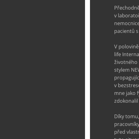
Přechodně 
v laborato
nemocnice.
pacientů 
V polovině
life Inter
životného 
stylem NEW
propagujíc
v bezstre
mne jako f
zdokonalil 
Díky tomu
pracovníky
před vlast