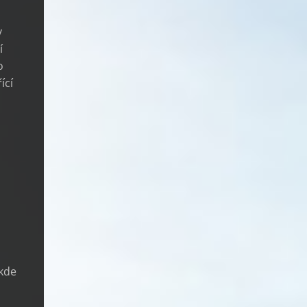
v
í
o
ící
 kde