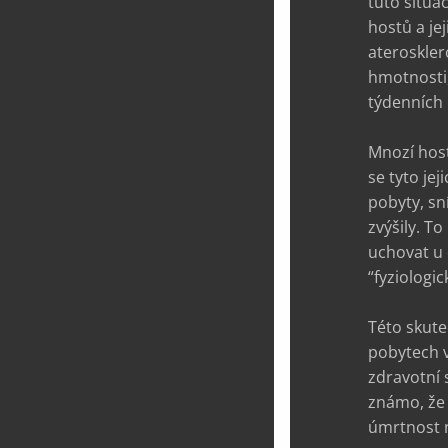
tuto situa
hostů a jej
ateroskler
hmotnosti,
týdenních 
Mnozí host
se tyto je
pobyty, sn
zvýšily. T
uchovat u 
“fyziologic
Této skute
pobytech v
zdravotní 
známo, že 
úmrtnost n