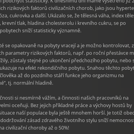
ci podchytit statisticky. K dnešnímu dni máme vyšetřeno již 
ich rizikových faktorů civilizačních chorob, jako jsou hypert
óza, cukrovka a další. Ukázalo se, že tělesná váha, index těl
 krevní tlak, hladina cholesterolu i krevního cukru, se po
pobytech sníží statisticky významně.
é se opakovaně na pobyty vracejí a je možno kontrolovat, z
jich parametry rizikových faktorů, např. po roční přestávce m
ížily, zůstaly stejné po ukončení předchozího pobytu, nebo 
o ukazuje na efekt rekondičního pobytu. Snahou těchto pobyt
člověka až do pozdního stáří funkce jeho organizmu na
ké“, tj. normální hladině.
čnosti si nesmírně vážím, a činnosti našich pracovníků na
elmi oceňuji. Bez jejich příkladné práce a výchovy hostů by
situace naší populace byla ještě mnohem horší. Je totiž obe
dodržování zásad zdravého životního stylu sníží nemocnos
a civilizační choroby až o 50%!