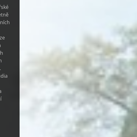
řské
etně
rních
 ze
h
ch
m
.
udia
a
í