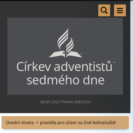
SBOR CASD PRAHA SMÍCHOV
Úvodní strana
>
pravidla pro účast na živé bohoslužbě