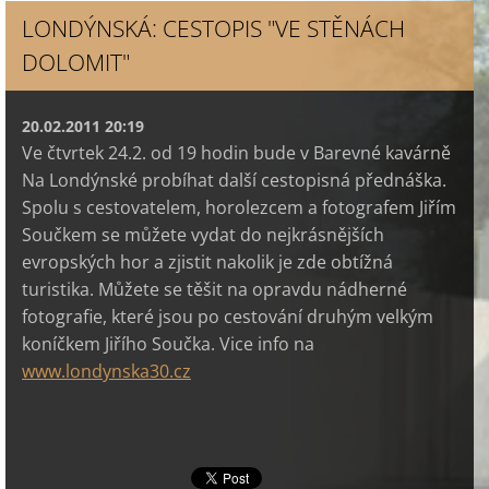
LONDÝNSKÁ: CESTOPIS "VE STĚNÁCH
DOLOMIT"
20.02.2011 20:19
Ve čtvrtek 24.2. od 19 hodin bude v Barevné kavárně
Na Londýnské probíhat další cestopisná přednáška.
Spolu s cestovatelem, horolezcem a fotografem Jiřím
Součkem se můžete vydat do nejkrásnějších
evropských hor a zjistit nakolik je zde obtížná
turistika. Můžete se těšit na opravdu nádherné
fotografie, které jsou po cestování druhým velkým
koníčkem Jiřího Součka. Vice info na
www.londynska30.cz