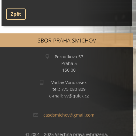
Zpět
SBOR PRAHA SMÍCHOV
Peroutkova 57
Praha 5
150 00
Václav Vondrášek
tel.: 775 080 809
e-mail: vv@quick.cz
casdsmic
hov@gmai
l.com
© 2001 - 2025 Všechna práva vyhrazena.