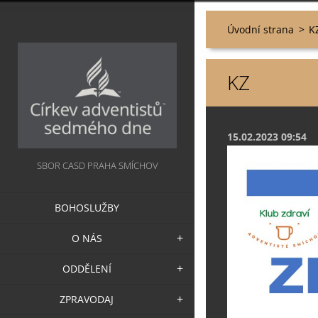
Úvodní strana
>
K
KZ
15.02.2023 09:54
SBOR CASD PRAHA SMÍCHOV
BOHOSLUŽBY
O NÁS
ODDĚLENÍ
ZPRAVODAJ