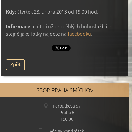
Kdy:
čtvrtek 28. února 2013 od 19.00 hod.
Informace
o této i už proběhlých bohoslužbách,
stejně jako fotky najdete na
facebooku
.
Zpět
SBOR PRAHA SMÍCHOV
Peroutkova 57
Praha 5
150 00
Václav Vondrášek