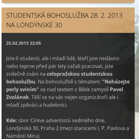
STUDENTSKÁ BOHOSLUŽBA 28. 2. 2013
NA LONDÝNSKÉ 30
25.02.2013 22:05
Jste-li studenti, ale i mladí lidé, kteří jste nedávno
nebo teprve před pár lety začali pracovat, jste
srdečně zváni na
celopražskou studentskou
bohoslužbu
. Na bohoslužbě s tématem:
"Neházejte
perly sviním"
se nad textem z Bible zamyslí
Pavel
Zvolánek
. Těší se na vás nejen organizátoři ale i
mladí zpěváci a hudebníci.
Kde:
sbor Církve adventistů sedmého dne,
Londýnská 30, Praha 2 (mezi stanicemi I. P. Pavlova a
Náměstí Míru)