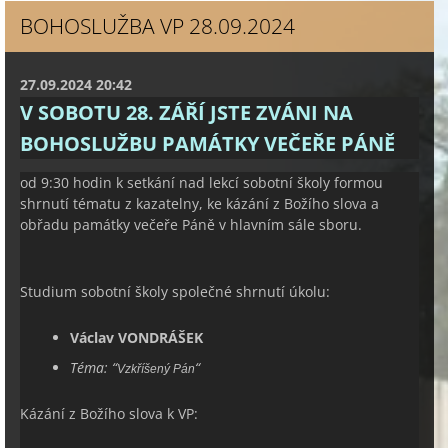
BOHOSLUŽBA VP 28.09.2024
27.09.2024 20:42
V SOBOTU 28. ZÁŘÍ JSTE ZVÁNI NA
BOHOSLUŽBU PAMÁTKY VEČEŘE PÁNĚ
od 9:30 hodin k setkání nad lekcí sobotní školy formou
shrnutí tématu z kazatelny, ke kázání z Božího slova a
obřadu památky večeře Páně v hlavním sále sboru.
Studium sobotní školy společné shrnutí úkolu:
Václav VONDRÁŠEK
Téma:
“
“
Vzkříšený Pán
Kázání z Božího slova k VP: