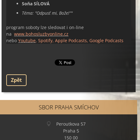
Soňa SÍLOVÁ
Téma: "
Odpusť mi, Bože!“
"
program soboty lze sledovat i on-line
na
www.bohosluzbyonline.cz
nebo
Youtube
, Spotify, Apple Podcasts, Google Podcasts
Zpět
SBOR PRAHA SMÍCHOV
Peroutkova 57
Praha 5
150 00