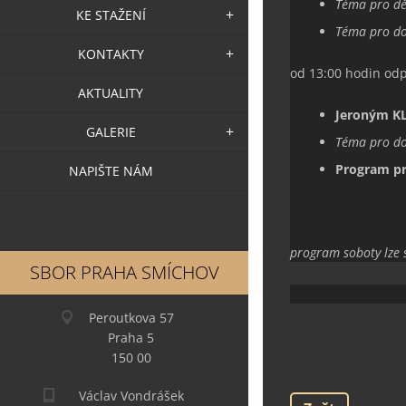
Téma pro dět
KE STAŽENÍ
Téma pro do
KONTAKTY
od 13:00 hodin od
AKTUALITY
Jeroným K
GALERIE
Téma
pro d
Program pr
NAPIŠTE NÁM
program soboty lze 
SBOR PRAHA SMÍCHOV
Peroutkova 57
Praha 5
150 00
Václav Vondrášek