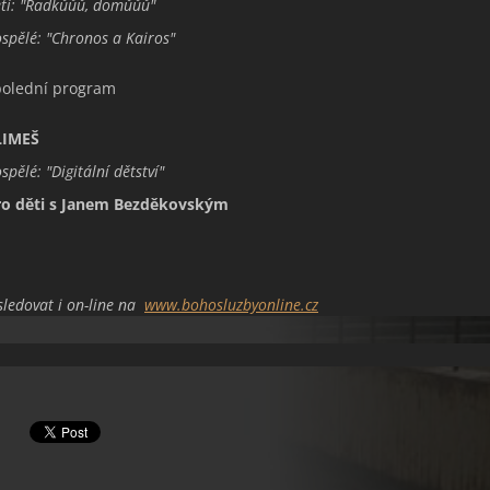
i: "
Radkůůů, domůůů
"
spělé: "
Chronos a Kairos
"
polední program
LIMEŠ
ospělé
: "
Digitální dětství
"
o děti s
Janem Bezděkovským
sledovat i on-line na
www.bohosluzbyonline.cz