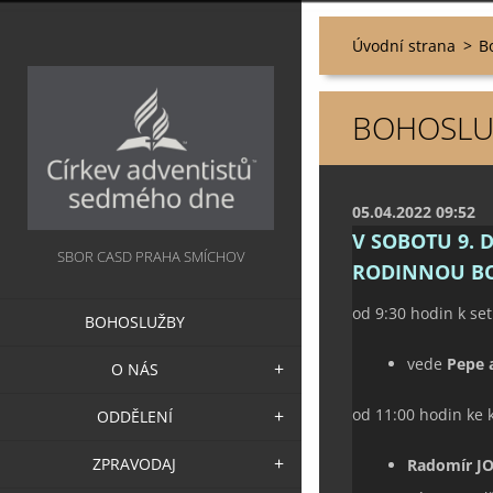
Úvodní strana
>
B
BOHOSLUŽ
05.04.2022 09:52
V SOBOTU 9. 
SBOR CASD PRAHA SMÍCHOV
RODINNOU
B
od 9:30 hodin k se
BOHOSLUŽBY
vede
Pepe 
O NÁS
od 11:00 hodin ke 
ODDĚLENÍ
ZPRAVODAJ
Radomír J