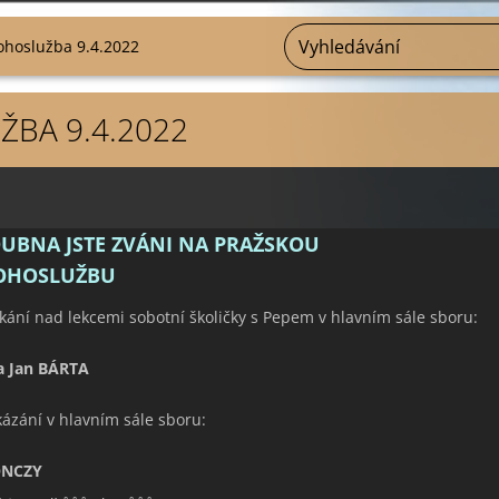
ohoslužba 9.4.2022
BA 9.4.2022
DUBNA JSTE ZVÁNI NA
PRAŽSKOU
OHOSLUŽBU
tkání nad lekcemi sobotní školičky s Pepem v hlavním sále sboru:
a Jan BÁRTA
kázání v hlavním sále sboru:
ONCZY