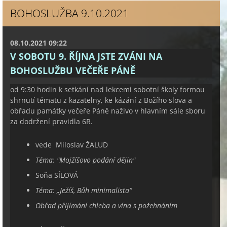
BOHOSLUŽBA 9.10.2021
08.10.2021 09:22
V SOBOTU 9. ŘÍJNA JSTE ZVÁNI NA
BOHOSLUŽBU VEČEŘE PÁNĚ
od 9:30 hodin k setkání nad lekcemi sobotní školy formou
shrnutí tématu z kazatelny, ke kázání z Božího slova a
obřadu památky večeře Páně naživo v hlavním sále sboru
za dodržení pravidla 6R.
vede Miloslav ŽALUD
Téma: "
Mojžíšovo podání dějin
"
Soňa SÍLOVÁ
Téma:
„
Ježíš, Bůh minimalista
“
Obřad přijímání chleba a vína s požehnáním