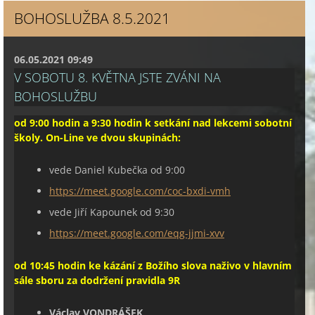
BOHOSLUŽBA 8.5.2021
06.05.2021 09:49
V SOBOTU 8. KVĚTNA JSTE ZVÁNI NA
BOHOSLUŽBU
od 9:00 hodin a 9:30 hodin k setkání nad lekcemi sobotní
školy. On-Line ve dvou skupinách:
vede Daniel Kubečka od 9:00
https://meet.google.com/coc-bxdi-vmh
vede Jiří Kapounek od 9:30
https://meet.google.com/eqg-jjmi-xvv
o
d 10:45 hodin ke kázání z Božího slova
naživo v hlavním
sále sboru za dodržení pravidla 9R
Václav VONDRÁŠEK