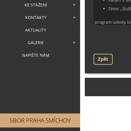
KE STAŽENÍ
Téma:
„
Služ
KONTAKTY
program soboty lze
AKTUALITY
GALERIE
NAPIŠTE NÁM
Zpět
SBOR PRAHA SMÍCHOV