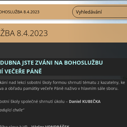
OHOSLUŽBA 8.4.2023
BA 8.4.2023
. DUBNA JSTE ZVÁNI NA BOHOSLUŽBU
Í VEČEŘE PÁNĚ
kání nad lekcí sobotní školy formou shrnutí tématu z kazatelny, ke
ova a obřadu památky večeře Páně naživo v hlavním sále sboru.
otní školy společné shrnutí úkolu –
Daniel KUBEČKA
dující chvíle“
žího slova k VP –
Václav VONDRÁŠEK