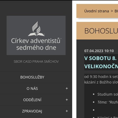
Úvodní strana
>
B
BOHOSLUŽ
07.04.2023 10:10
V SOBOTU 8
SBOR CASD PRAHA SMÍCHOV
VELIKONOČN
od 9:30 hodin k set
BOHOSLUŽBY
kázání z Božího sl
O NÁS
Studium sob
ODDĚLENÍ
Téma: "Rozho
ZPRAVODAJ
Kázání z Bo