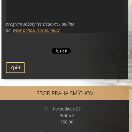
program soboty lze sledovat i on-line
na
www.bohosluzbyonline.cz
Zpět
SBOR PRAHA SMÍCHOV
Peroutkova 57
Praha 5
150 00