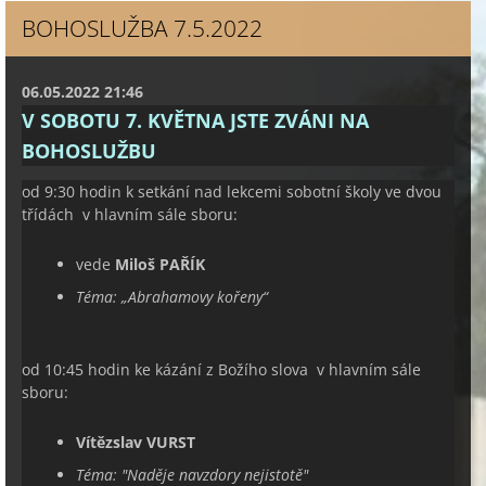
BOHOSLUŽBA 7.5.2022
06.05.2022 21:46
V SOBOTU 7. KVĚTNA JSTE ZVÁNI NA
BOHOSLUŽBU
od 9:30 hodin k setkání nad lekcemi sobotní školy ve dvou
třídách v hlavním sále sboru:
vede
Miloš PAŘÍK
Téma: „
Abrahamovy kořeny
“
od 10:45 hodin ke kázání z Božího slova v hlavním sále
sboru:
Vítězslav VURST
Téma: "
Naděje navzdory nejistotě
"