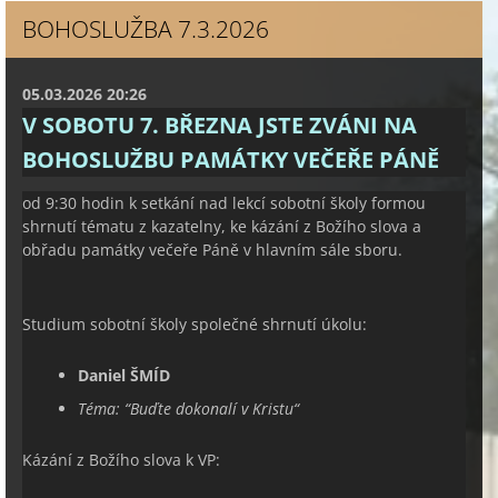
BOHOSLUŽBA 7.3.2026
05.03.2026 20:26
V SOBOTU 7. BŘEZNA JSTE ZVÁNI NA
BOHOSLUŽBU PAMÁTKY VEČEŘE PÁNĚ
od 9:30 hodin k setkání nad lekcí sobotní školy formou
shrnutí tématu z kazatelny, ke kázání z Božího slova a
obřadu památky večeře Páně v hlavním sále sboru.
Studium sobotní školy společné shrnutí úkolu:
Daniel ŠMÍD
Téma:
“
Buďte dokonalí v Kristu
“
Kázání z Božího slova k VP: