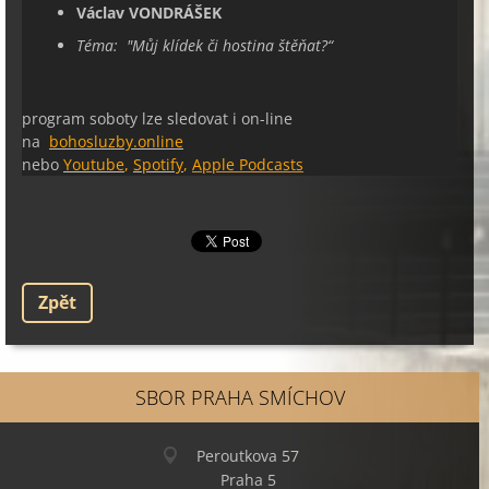
Václav VONDRÁŠEK
Téma: "
Můj klídek či hostina štěňat?“
program soboty lze sledovat i on-line
na
bohosluzby.online
nebo
Youtube
,
Spotify
,
Apple Podcasts
Zpět
SBOR PRAHA SMÍCHOV
Peroutkova 57
Praha 5