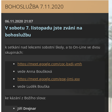
BOHOSLUŽBA 7.11.2020
06.11.2020 21:07
V sobotu 7. listopadu jste zváni na
bohoslužbu
k setkání nad lekcemi sobotní školy, a to On-Line ve dvou
skupinách:
https://meet.google.com/coc-bxdi-vmh
vede Anna Boušková
https://meet.google.com/eqg-jjmi-xvv
vede Luděk Bouška
ke kázání z Božího slova:
Jiří Drejnar