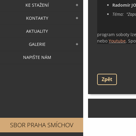
Radomír J
KE STAŽENÍ
Téma: "
Zap
KONTAKTY
AKTUALITY
program soboty lze
nebo
Youtube
, Spo
GALERIE
NAPIŠTE NÁM
Zpět
SBOR PRAHA SMÍCHOV