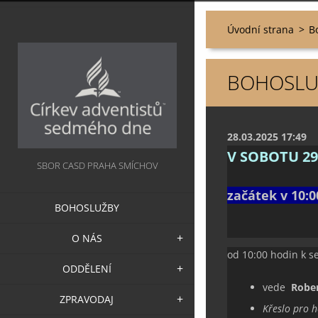
Úvodní strana
>
B
BOHOSLUŽ
28.03.2025 17:49
V SOBOTU 29
SBOR CASD PRAHA SMÍCHOV
začátek v 10:0
BOHOSLUŽBY
O NÁS
od 10:00 hodin k s
ODDĚLENÍ
vede
Robe
ZPRAVODAJ
Křeslo pro h