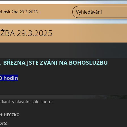
ohoslužba 29.3.2025
BA 29.3.2025
. BŘEZNA JSTE ZVÁNI NA BOHOSLUŽBU
0 hodin
etkání v hlavním sále sboru:
rt HECZKO
osta