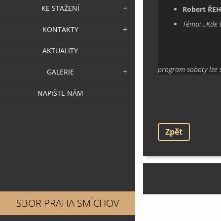
KE STAŽENÍ
Robert ŘE
Téma:
„
Kde 
KONTAKTY
AKTUALITY
program soboty lze 
GALERIE
NAPIŠTE NÁM
Zpět
SBOR PRAHA SMÍCHOV