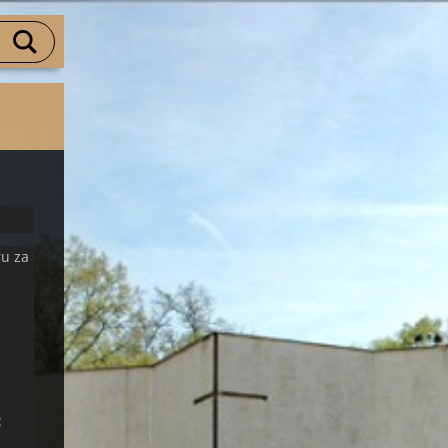
ru za
: