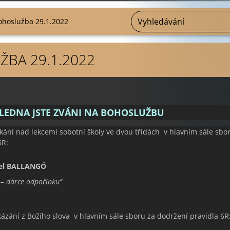
ohoslužba 29.1.2022
BA 29.1.2022
 LEDNA JSTE ZVÁNI NA BOHOSLUŽBU
tkání nad lekcemi sobotní školy ve dvou třídách v hlavním sále sbo
6R:
el BALLANGÓ
 – dárce odpočinku“
kázání z Božího slova v hlavním sále sboru za dodržení pravidla 6R