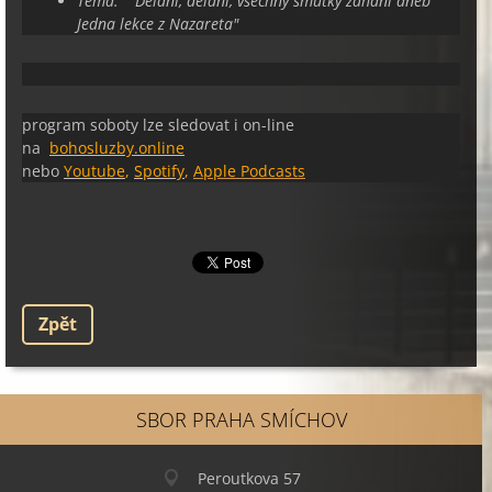
Téma:
"
Dělání, dělání, všechny smutky zahání aneb
Jedna lekce z Nazaret
a
"
program soboty lze sledovat i on-line
na
bohosluzby.online
nebo
Youtube
,
Spotify
,
Apple Podcasts
Zpět
SBOR PRAHA SMÍCHOV
Peroutkova 57