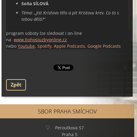
Soňa SÍLOVÁ
Téma:
„
Jíst Kristovo tělo a pít Kristovu krev. Co to s
tebou dělá?
“
program soboty lze sledovat i on-line
na
www.bohosluzbyonline.cz
nebo
Youtube
, Spotify, Apple Podcasts, Google Podcasts
Zpět
SBOR PRAHA SMÍCHOV
Peroutkova 57
Praha 5