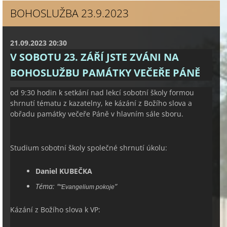
BOHOSLUŽBA 23.9.2023
21.09.2023 20:30
V SOBOTU 23. ZÁŘÍ JSTE ZVÁNI NA
BOHOSLUŽBU PAMÁTKY VEČEŘE PÁNĚ
od 9:30 hodin k setkání nad lekcí sobotní školy formou
shrnutí tématu z kazatelny, ke kázání z Božího slova a
obřadu památky večeře Páně v hlavním sále sboru.
Studium sobotní školy společné shrnutí úkolu:
Daniel KUBEČKA
Téma:
"
“
"Evangelium pokoje
Kázání z Božího slova k VP: