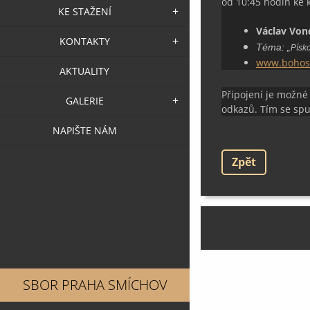
od 10:45 hodin ke k
KE STAŽENÍ
Václav Von
KONTAKTY
Téma:
„
Písko
www.bohosl
AKTUALITY
Připojení je možné
GALERIE
odkazů. Tím se spu
NAPIŠTE NÁM
Zpět
SBOR PRAHA SMÍCHOV