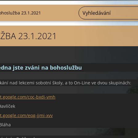
ohoslužba 23.1.2021
BA 23.1.2021
ledna jste zváni na bohoslužbu
tkání nad lekcemi sobotní školy, a to On-Line ve dvou skupinách:
et.google.com/coc-bxdi-vmh
Havlíček
t.google.com/eqg-jjmi-xvv
Bláha