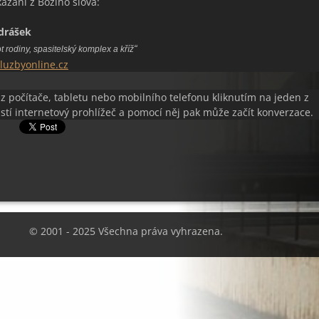
ázání z Božího slova:
drášek
“
t rodiny, spasitelský komplex a kříž
uzbyonline.cz
 z počítače, tabletu nebo mobilního telefonu kliknutím na jeden z
stí internetový prohlížeč a pomocí něj pak může začít konverzace.
© 2001 - 2025 Všechna práva vyhrazena.