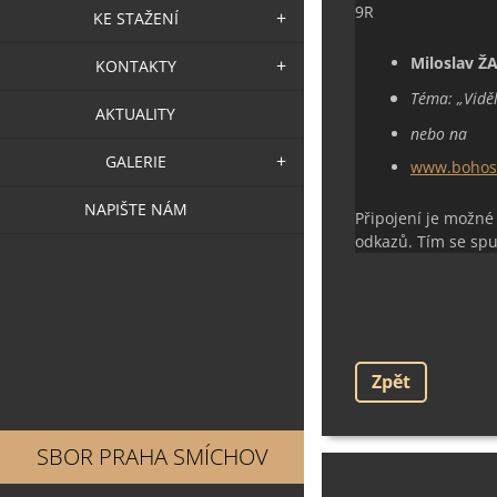
9R
KE STAŽENÍ
Miloslav Ž
KONTAKTY
Téma:
„Vidě
AKTUALITY
nebo na
GALERIE
www.bohosl
NAPIŠTE NÁM
Připojení je možné
odkazů. Tím se spu
Zpět
SBOR PRAHA SMÍCHOV