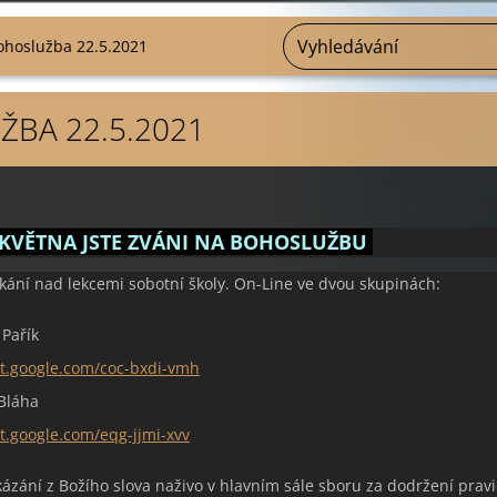
ohoslužba 22.5.2021
BA 22.5.2021
 KVĚTNA JSTE ZVÁNI NA BOHOSLUŽBU
tkání nad lekcemi sobotní školy. On-Line ve dvou skupinách:
Pařík
et.google.com/coc-bxdi-vmh
Bláha
t.google.com/eqg-jjmi-xvv
kázání z Božího slova naživo v hlavním sále sboru za dodržení pravi