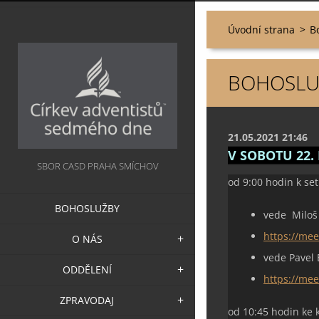
Úvodní strana
>
B
BOHOSLUŽ
21.05.2021 21:46
V SOBOTU 22.
SBOR CASD PRAHA SMÍCHOV
od 9:00 hodin k se
BOHOSLUŽBY
vede Miloš 
https://me
O NÁS
vede Pavel 
ODDĚLENÍ
https://mee
ZPRAVODAJ
od 10:45 hodin ke 