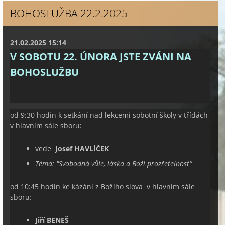
BOHOSLUŽBA 22.2.2025
21.02.2025 15:14
V SOBOTU 22. ÚNORA JSTE ZVÁNI NA
BOHOSLUŽBU
od 9:30 hodin k setkání nad lekcemi sobotní školy v třídách
v hlavním sále sboru:
vede
Josef HAVLÍČEK
Téma: "
Svobodná vůle, láska a Boží prozřetelnost
“
od 10:45 hodin ke kázání z Božího slova v hlavním sále
sboru:
Jiří BENEŠ