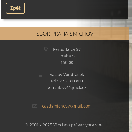
Zpět
SBOR PRAHA SMÍCHOV
Peroutkova 57
Praha 5
150 00
Václav Vondrášek
tel.: 775 080 809
e-mail: vv@quick.cz
casdsmic
hov@gmai
l.com
© 2001 - 2025 Všechna práva vyhrazena.