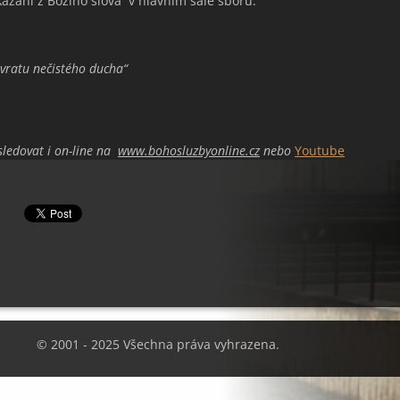
kázání z Božího slova v hlavním sále sboru:
vratu nečistého ducha
“
sledovat i on-line na
www.bohosluzbyonline.cz
nebo
Youtube
© 2001 - 2025 Všechna práva vyhrazena.