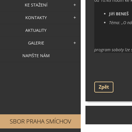
od 10:45 hodin ke 
KE STAŽENÍ
Jiří BENEŠ
KONTAKTY
Téma:
„
O ná
AKTUALITY
GALERIE
program soboty lze 
NAPIŠTE NÁM
Zpět
SBOR PRAHA SMÍCHOV