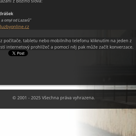
ázání z Božího slova:
drášek
“
a a omyl od Lazarů
uzbyonline.cz
 z počítače, tabletu nebo mobilního telefonu kliknutím na jeden z
stí internetový prohlížeč a pomocí něj pak může začít konverzace.
© 2001 - 2025 Všechna práva vyhrazena.