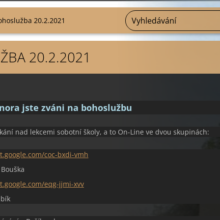
ohoslužba 20.2.2021
BA 20.2.2021
února jste zváni na bohoslužbu
tkání nad lekcemi sobotní školy, a to On-Line ve dvou skupinách:
et.google.com/coc-bxdi-vmh
 Bouška
t.google.com/eqg-jjmi-xvv
bík