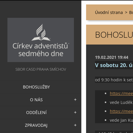
Úvodní strana
>
B
BOHOSLUŽ
19.02.2021 19:44
V sobotu 20. 
SBOR CASD PRAHA SMÍCHOV
od 9:30 hodin k se
BOHOSLUŽBY
https://me
O NÁS
vede Luděk
https://mee
ODDĚLENÍ
vede Jan Ku
ZPRAVODAJ