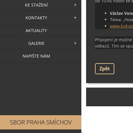
od 10:45 hodin ke k
KE STAŽENÍ
Václav Von
KONTAKTY
Téma:
„
Perl
www.bohosl
AKTUALITY
Připojení je možné
GALERIE
odkazů. Tím se spu
NAPIŠTE NÁM
Zpět
SBOR PRAHA SMÍCHOV