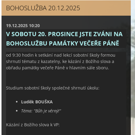
BOHOSLUŽBA 20.12.2025
19.12.2025 10:20
V SOBOTU 20. PROSINCE JSTE ZVÁNI NA
BOHOSLUŽBU PAMÁTKY VEČEŘE PÁNĚ
od 9:30 hodin k setkání nad lekcí sobotní školy formou
shrnutí tématu z kazatelny, ke kázání z Božího slova a
obřadu památky večeře Páně v hlavním sále sboru.
Studium sobotní školy společné shrnutí úkolu:
Luděk BOUŠKA
Téma:
“
Bůh je věrný!“
Kázání z Božího slova k VP: