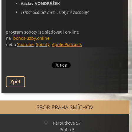
Václav VONDRÁŠEK
Téma:
Skaláci mezi „zlatými záchody
“
program soboty lze sledovat i on-line
na
bohosluzby.online
nebo
Youtube
,
Spotify
,
Apple Podcasts
Zpět
SBOR PRAHA SMÍCHOV
Peroutkova 57
Praha 5