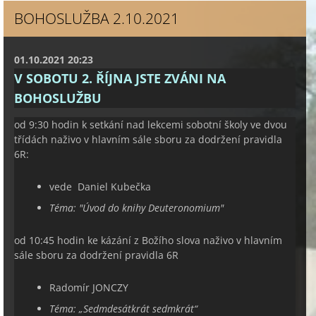
BOHOSLUŽBA 2.10.2021
01.10.2021 20:23
V SOBOTU 2. ŘÍJNA JSTE ZVÁNI NA
BOHOSLUŽBU
od 9:30 hodin k setkání nad lekcemi sobotní školy ve dvou
třídách naživo v hlavním sále sboru za dodržení pravidla
6R:
vede Daniel Kubečka
Téma: "Úvod do knihy Deuteronomium"
od 10:45 hodin ke kázání z Božího slova naživo v hlavním
sále sboru za dodržení pravidla 6R
Radomír JONCZY
Téma:
„
Sedmdesátkrát sedmkrát“