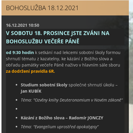
BOHOSLUŽBA 18.12.2021
16.12.2021 10:50
V SOBOTU 18. PROSINCE JSTE ZVÁNI NA
BOHOSLUŽBU VEČEŘE PÁNĚ
od 9:30 hodin
k setkání nad lekcemi sobotní školy formou
shrnutí tématu z kazatelny, ke kázání z Božího slova a
obřadu památky večeře Páně naživo v hlavním sále sboru
za dodržení pravidla 6R.
Studium sobotní školy
společné shrnutí úkolu –
Jan KUBÍK
Téma: "Ozvěny knihy Deuteronomium v Novém zákoně“
Kázání z Božího slova –
Radomír JONCZY
Téma: "Evangelium uprostřed apokalypsy“