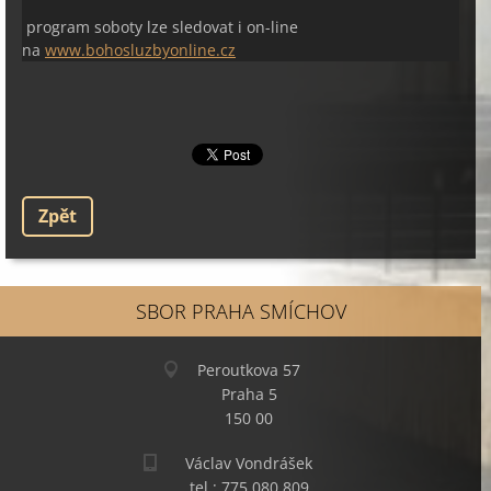
program soboty lze sledovat i on-line
na
www.bohosluzbyonline.cz
Zpět
SBOR PRAHA SMÍCHOV
Peroutkova 57
Praha 5
150 00
Václav Vondrášek
tel.: 775 080 809