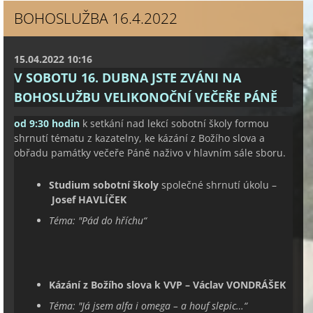
BOHOSLUŽBA 16.4.2022
15.04.2022 10:16
V SOBOTU 16. DUBNA JSTE ZVÁNI NA
BOHOSLUŽBU VELIKONOČNÍ VEČEŘE PÁNĚ
od 9:30 hodin
k setkání nad lekcí sobotní školy formou
shrnutí tématu z kazatelny, ke kázání z Božího slova a
obřadu památky večeře Páně naživo v hlavním sále sboru.
Studium sobotní školy
společné shrnutí úkolu –
Josef HAVLÍČEK
Téma: "
Pád do hříchu
“
Kázání z Božího slova k VVP – Václav VONDRÁŠEK
Téma: "
Já jsem alfa i omega – a houf slepic…
“