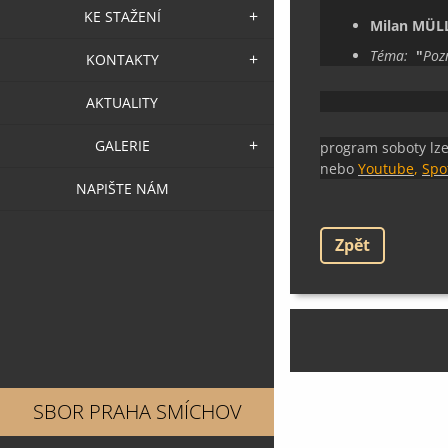
KE STAŽENÍ
Milan MÜL
Téma:
"
Poz
KONTAKTY
AKTUALITY
GALERIE
program soboty lze
nebo
Youtube
,
Spo
NAPIŠTE NÁM
Zpět
SBOR PRAHA SMÍCHOV