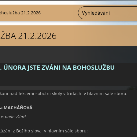
ohoslužba 21.2.2026
BA 21.2.2026
1. ÚNORA JSTE ZVÁNI NA BOHOSLUŽBU
kání nad lekcemi sobotní školy v třídách v hlavním sále sboru:
da MACHÁŇOVÁ
tus nade vším
"
kázání z Božího slova v hlavním sále sboru: