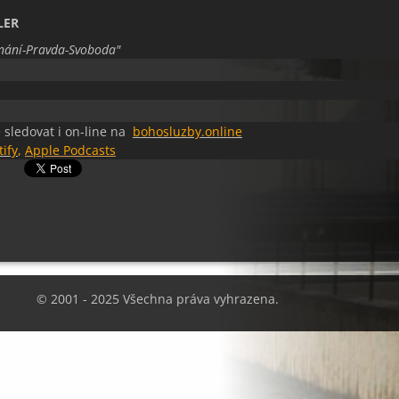
LER
nání-Pravda-Svoboda
"
 sledovat i on-line na
bohosluzby.online
tify
,
Apple Podcasts
© 2001 - 2025 Všechna práva vyhrazena.