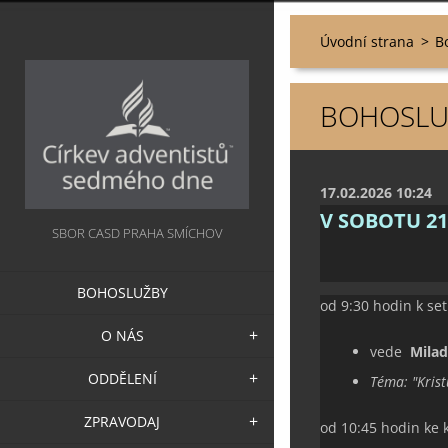
Úvodní strana
>
B
BOHOSLUŽ
17.02.2026 10:24
V SOBOTU 2
SBOR CASD PRAHA SMÍCHOV
BOHOSLUŽBY
od 9:30 hodin k set
O NÁS
vede
Mila
ODDĚLENÍ
Téma:
"
Kris
ZPRAVODAJ
od 10:45 hodin ke 