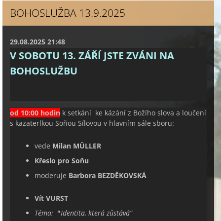
BOHOSLUŽBA 13.9.2025
29.08.2025 21:48
V SOBOTU 13. ZÁŘÍ JSTE ZVÁNI NA
BOHOSLUŽBU
od 10:00 hodin
k setkání ke kázání z Božího slova a loučení
s kazaterlkou Soňou Sílovou v hlavním sále sboru:
vede
Milan MÜLLER
Křeslo pro Soňu
moderuje
Barbora BEZDĚKOVSKÁ
Vít VURST
Téma:
"
Identita, která zůstává
“