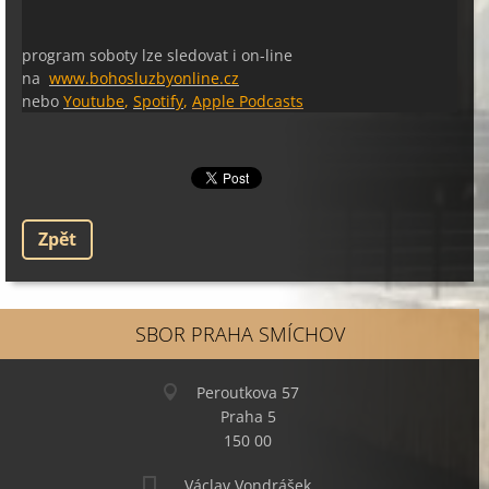
program soboty lze sledovat i on-line
na
www.bohosluzbyonline.cz
nebo
Youtube
,
Spotify
,
Apple Podcasts
Zpět
SBOR PRAHA SMÍCHOV
Peroutkova 57
Praha 5
150 00
Václav Vondrášek