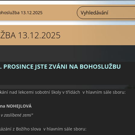
ohoslužba 13.12.2025
BA 13.12.2025
. PROSINCE JSTE ZVÁNI NA BOHOSLUŽBU
kání nad lekcemi sobotní školy v třídách v hlavním sále sboru:
ěna NOHEJLOVÁ
 v zaslíbené zemi
"
kázání z Božího slova v hlavním sále sboru: