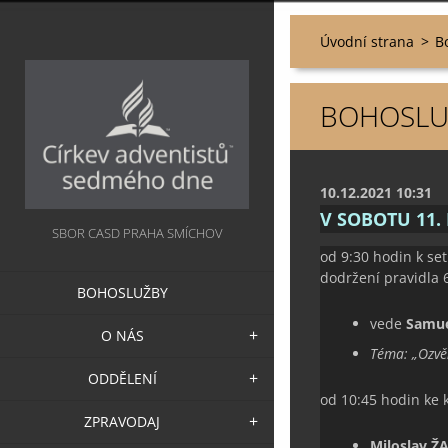
Úvodní strana
>
B
BOHOSLUŽ
10.12.2021 10:31
V SOBOTU 11.
SBOR CASD PRAHA SMÍCHOV
od 9:30 hodin k se
dodržení pravidla 
BOHOSLUŽBY
vede
Samue
O NÁS
Téma:
„
Ozvě
ODDĚLENÍ
od 10:45 hodin ke 
ZPRAVODAJ
Miloslav Ž