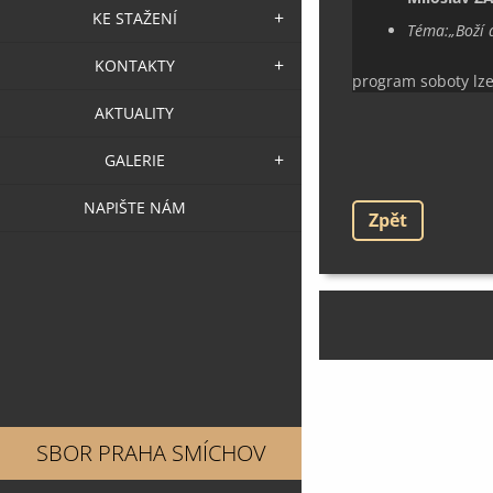
KE STAŽENÍ
Téma:
„
Boží 
KONTAKTY
program soboty lze
AKTUALITY
GALERIE
NAPIŠTE NÁM
Zpět
SBOR PRAHA SMÍCHOV