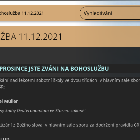
ohoslužba 11.12.2021
BA 11.12.2021
 PROSINCE JSTE ZVÁNI NA BOHOSLUŽBU
tkání nad lekcemi sobotní školy ve dvou třídách v hlavním sále sbo
6R:
l Müller
ny knihy Deuteronomium ve Starém zákoně
"
kázání z Božího slova v hlavním sále sboru za dodržení pravidla 6R
ALUD