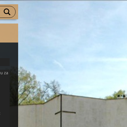
ru za
: