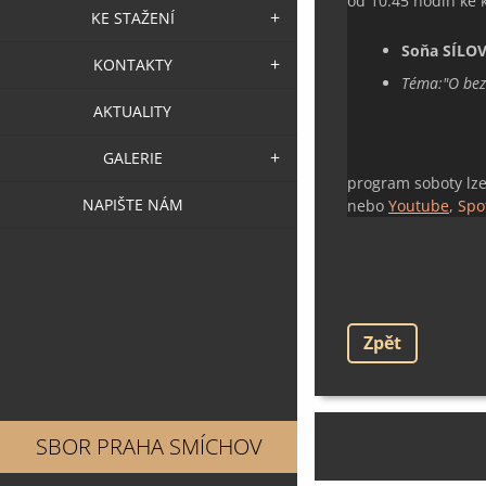
od 10:45 hodin ke 
KE STAŽENÍ
Soňa SÍLO
KONTAKTY
Téma:"
O bez
AKTUALITY
GALERIE
program soboty lze
NAPIŠTE NÁM
nebo
Youtube
, Spo
Zpět
SBOR PRAHA SMÍCHOV