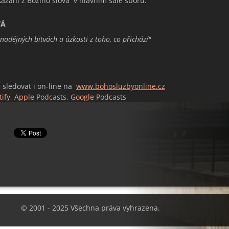
kázání z Božího slova v hlavním sále sboru:
VÁ
nadějných bitvách a úzkosti z toho, co přichází
"
 sledovat i on-line na
www.bohosluzbyonline.cz
tify, Apple Podcasts, Google Podcasts
© 2001 - 2025 Všechna práva vyhrazena.