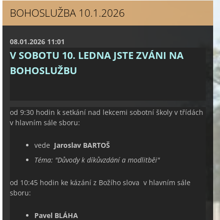
BOHOSLUŽBA 10.1.2026
08.01.2026 11:01
V SOBOTU 10. LEDNA JSTE ZVÁNI NA
BOHOSLUŽBU
od 9:30 hodin k setkání nad lekcemi sobotní školy v třídách
v hlavním sále sboru:
vede
Jaroslav BARTOŠ
Téma:
"
Důvody k díkůvzdání a modlitbě
i
"
od 10:45 hodin ke kázání z Božího slova v hlavním sále
sboru:
Pavel BLÁHA