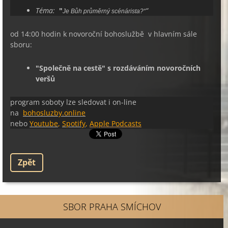
Téma:
"
“
Je Bůh průměrný scénárista?“
od 14:00 hodin k novoroční bohoslužbě v hlavním sále
sboru:
"Společně na cestě" s rozdáváním novoročních
veršů
program soboty lze sledovat i on-line
na
bohosluzby.online
nebo
Youtube
,
Spotify
,
Apple Podcasts
Zpět
SBOR PRAHA SMÍCHOV