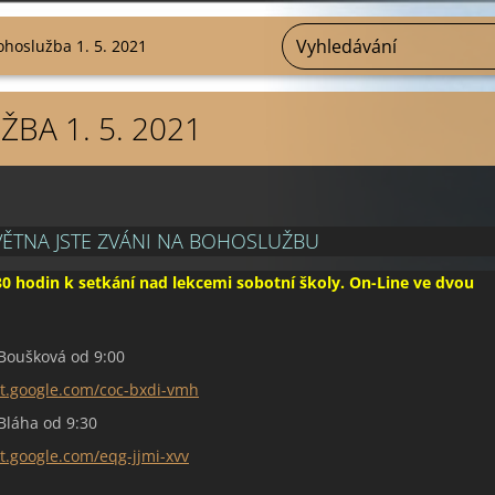
ohoslužba 1. 5. 2021
BA 1. 5. 2021
VĚTNA JSTE ZVÁNI NA BOHOSLUŽBU
30 hodin k setkání nad lekcemi sobotní školy. On-Line ve dvou
Boušková od 9:00
et.google.com/coc-bxdi-vmh
Bláha od 9:30
t.google.com/eqg-jjmi-xvv