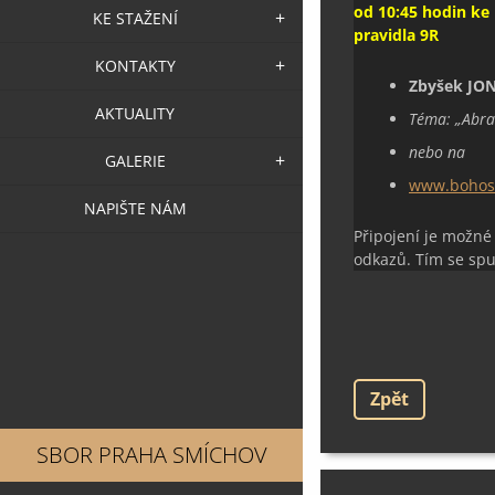
o
d 10:45 hodin ke
KE STAŽENÍ
pravidla 9R
KONTAKTY
Zbyšek JO
AKTUALITY
Téma:
„
Abr
nebo na
GALERIE
www.bohosl
NAPIŠTE NÁM
Připojení je možné
odkazů. Tím se spu
Zpět
SBOR PRAHA SMÍCHOV