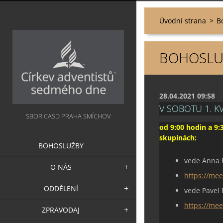
Úvodní strana
>
B
BOHOSLUŽ
28.04.2021 09:58
V SOBOTU 1. K
SBOR CASD PRAHA SMÍCHOV
od 9:00 hodin a 9:
skupinách:
BOHOSLUŽBY
vede Anna 
O NÁS
https://me
ODDĚLENÍ
vede Pavel 
https://mee
ZPRAVODAJ