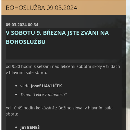
BOHOSLUŽBA 09.03.2024
09.03.2024 00:34
V SOBOTU 9. BŘEZNA JSTE ZVÁNI NA
BOHOSLUŽBU
od 9:30 hodin k setkání nad lekcemi sobotní školy v třídách
v hlavním sále sboru:
vede
Josef HAVLÍČEK
Téma: "
Lekce z minulosti
“
od 10:45 hodin ke kázání z Božího slova v hlavním sále
sboru:
Jiří BENEŠ