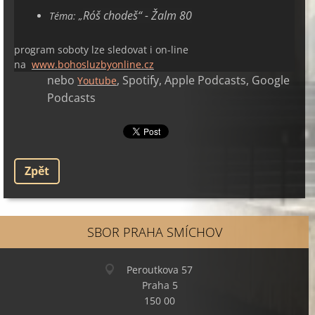
Róš chodeš“ - Žalm 80
Téma:
„
program soboty lze sledovat i on-line
na
www.bohosluzbyonline.cz
nebo
, Spotify, Apple Podcasts, Google
Youtube
Podcasts
Zpět
SBOR PRAHA SMÍCHOV
Peroutkova 57
Praha 5
150 00