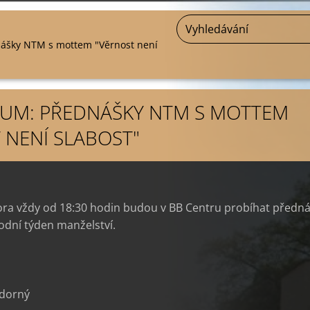
ášky NTM s mottem "Věrnost není
RUM: PŘEDNÁŠKY NTM S MOTTEM
 NENÍ SLABOST"
ora vždy od 18:30 hodin budou v BB Centru probíhat předn
odní týden manželství.
zdorný