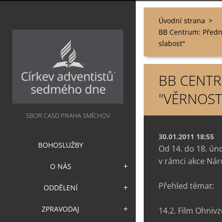
Úvodní strana
>
BB Centrum: Předn
slabost"
BB CENT
"VĚRNOST
SBOR CASD PRAHA SMÍCHOV
30.01.2011 18:55
BOHOSLUŽBY
Od 14. do 18. ún
v rámci akce Nár
O NÁS
Přehled témat:
ODDĚLENÍ
ZPRAVODAJ
14.2. Film Ohniv