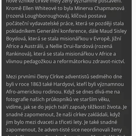
nově vzniklé církve měly ženy významné postavení.
Kromě Ellen Whiteové to byla Minerva Chapmanová
(rozená Loughboroughová), klíčová postava
počáteční vydavatelské práce, která se později stala
pokladníkem Generální konference, dále Maud Sisley
Boydová, která se stala misionářkou v Evropě, Jižní
Africe a Austrálii, a Nellie Drui-llardová (rozená
Rankinová), která se stala misionářkou v Africe a
vlivnou pedagožkou a reformátorkou zdravot-nictví.
Mezi prvními členy Církve adventistů sedmého dne
byli v roce 1863 také Hardyovi, kteří byli významnou
Afro-americkou rodinou. Když se dnes dívá-me na
fotografie našich průkopníků ve starším věku,
vidíme, jak se do jejich tváří zapsaly těžkosti života. Je
snadné zapomenout, že naši církev zakládali, když
jim bylo mezi dvaceti a třiceti lety. Je také snadné
zapomenout, že adven-tisté sice neordinovali ženy