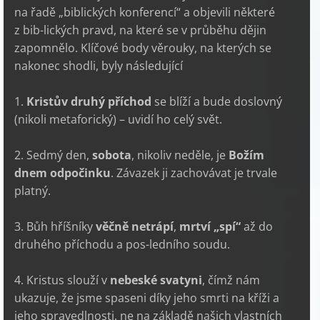
na řadě „biblických konferencí“ a objevili některé
z bib-lických pravd, na které se v průběhu dějin
zapomnělo. Klíčové body věrouky, na kterých se
nakonec shodli, byly následující
1.
Kristův druhý příchod
se blíží a bude doslovný
(nikoli metaforický) – uvidí ho celý svět.
2. Sedmý den,
sobota
, nikoliv neděle, je
Božím
dnem odpočinku
. Závazek ji zachovávat je trvale
platný.
3. Bůh hříšníky
věčně netrápí
,
mrtví „spí“
až do
druhého příchodu a pos-ledního soudu.
4. Kristus slouží v
nebeské svatyni
, čímž nám
ukazuje, že jsme spaseni díky jeho smrti na kříži a
jeho spravedlnosti, ne na základě našich vlastních