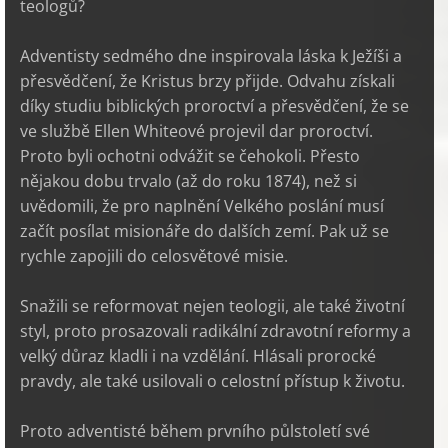
teologů?
Adventisty sedmého dne inspirovala láska k Ježíši a
přesvědčení, že Kristus brzy přijde. Odvahu získali
díky studiu biblických proroctví a přesvědčení, že se
ve službě Ellen Whiteové projevil dar proroctví.
Proto byli ochotni odvážit se čehokoli. Přesto
nějakou dobu trvalo (až do roku 1874), než si
uvědomili, že pro naplnění Velkého poslání musí
začít posílat misionáře do dalších zemí. Pak už se
rychle zapojili do celosvětové misie.
Snažili se reformovat nejen teologii, ale také životní
styl, proto prosazovali radikální zdravotní reformy a
velký důraz kladli i na vzdělání. Hlásali prorocké
pravdy, ale také usilovali o celostní přístup k životu.
Proto adventisté během prvního půlstoletí své