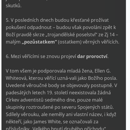
skutků.
5. V posledních dnech budou křesťané prožívat
pokušení odpadnout – budou však povoláni zpět k
Boží pravdě skrze „trojandělské poselství“ ze Zj 14 –
malým
„pozůstatkem“
(ostatkem) věrných věřících.
6. Mezi věřícími se znovu projeví
dar proroctví
.
V tom všem je podporovala mladá žena, Ellen G.
Whiteová, kterou věřící uzná-vali jako Božího posla.
Uvedené věroučné body se objevovaly postupně. V
padesátých letech 19. století neexistovala žádná
Církev adventistů sedmého dne, pouze malé
skupinky roztroušené po severu Spojených států.
Sdílely věrouku, ale neměly ani vlastní název, i když
někteří, jako James White, se označovali za
příslušníky „Velkého hnutí druhého příchodu“,