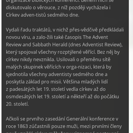
organizace biblických konferencí. Během nich se
diskutovalo o věrouce, z níž později vycházela i
Církev adven-tistů sedmého dne.
Vydali řadu traktátů, v nichž přes-vědčivě předkládali
novou víru, a zalo-žili také časopis The Advent
Review and Sabbath Herald (dnes Adventist Review),
který spojoval všechny rozptýlené věřící. Bez něj by
církev nikdy nevznikla. Usilovali o přeměnu sítě
malých skupinek věřících v orga-nizaci, která by
sjednotila všechny adventisty sedmého dne a
poskytla základ pro misii. Většina mladých lidí
z padesátých let 19. století vedla církev až do
osmdesátých let 19. století a někteří až do počátku
20. století.
Ačkoli se prvního zasedání Generální konference v
roce 1863 zúčastnili pouze muži, mezi prvními členy