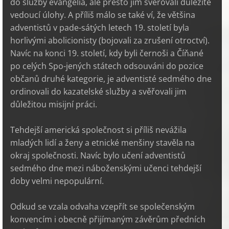
do služby evangelia, ale přesto jim svěřovali důležité
vedoucí úlohy. A příliš málo se také ví, že většina
adventistů v pade-sátých letech 19. století byla
horlivými abolicionisty (bojovali za zrušení otroctví).
Navíc na konci 19. století, kdy byli černoši a Číňané
po celých Spo-jených státech odsouváni do pozice
občanů druhé kategorie, je adventisté sedmého dne
ordinovali do kazatelské služby a svěřovali jim
důležitou misijní práci.
Tehdejší americká společnost si příliš nevážila
mladých lidí a ženy a etnické menšiny stavěla na
okraj společnosti. Navíc bylo učení adventistů
sedmého dne mezi náboženskými učenci tehdejší
doby velmi nepopulární.
Odkud se vzala odvaha vzepřít se společenským
konvencím i obecně přijímaným závěrům předních