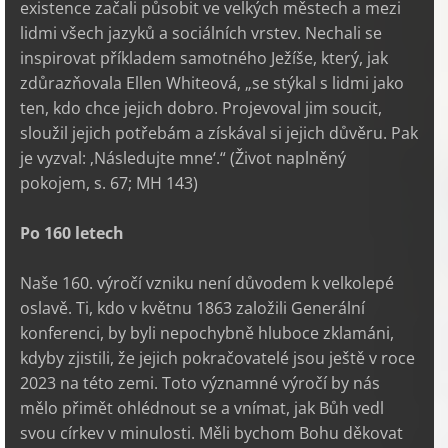
existence začali působit ve velkých městech a mezi
lidmi všech jazyků a sociálních vrstev. Nechali se
inspirovat příkladem samotného Ježíše, který, jak
zdůrazňovala Ellen Whiteová, „se stýkal s lidmi jako
ten, kdo chce jejich dobro. Projevoval jim soucit,
sloužil jejich potřebám a získával si jejich důvěru. Pak
je vyzval: ‚Následujte mne‘.“ (Život naplněný
pokojem, s. 67; MH 143)
Po 160 letech
Naše 160. výročí vzniku není důvodem k velkolepé
oslavě. Ti, kdo v květnu 1863 založili Generální
konferenci, by byli nepochybně hluboce zklamáni,
kdyby zjistili, že jejich pokračovatelé jsou ještě v roce
2023 na této zemi. Toto významné výročí by nás
mělo přimět ohlédnout se a vnímat, jak Bůh vedl
svou církev v minulosti. Měli bychom Bohu děkovat