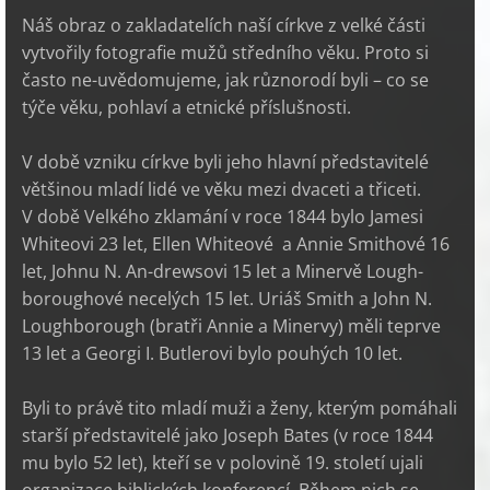
Náš obraz o zakladatelích naší církve z velké části
vytvořily fotografie mužů středního věku. Proto si
často ne-uvědomujeme, jak různorodí byli – co se
týče věku, pohlaví a etnické příslušnosti.
V době vzniku církve byli jeho hlavní představitelé
většinou mladí lidé ve věku mezi dvaceti a třiceti.
V době Velkého zklamání v roce 1844 bylo Jamesi
Whiteovi 23 let, Ellen Whiteové a Annie Smithové 16
let, Johnu N. An-drewsovi 15 let a Minervě Lough-
boroughové necelých 15 let. Uriáš Smith a John N.
Loughborough (bratři Annie a Minervy) měli teprve
13 let a Georgi I. Butlerovi bylo pouhých 10 let.
Byli to právě tito mladí muži a ženy, kterým pomáhali
starší představitelé jako Joseph Bates (v roce 1844
mu bylo 52 let), kteří se v polovině 19. století ujali