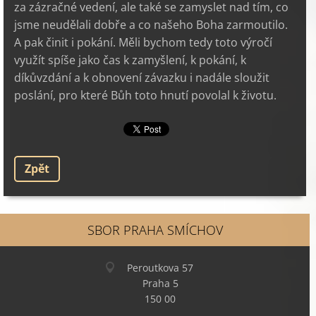
za zázračné vedení, ale také se zamyslet nad tím, co
jsme neudělali dobře a co našeho Boha zarmoutilo.
A pak činit i pokání. Měli bychom tedy toto výročí
využít spíše jako čas k zamyšlení, k pokání, k
díkůvzdání a k obnovení závazku i nadále sloužit
poslání, pro které Bůh toto hnutí povolal k životu.
Zpět
SBOR PRAHA SMÍCHOV
Peroutkova 57
Praha 5
150 00