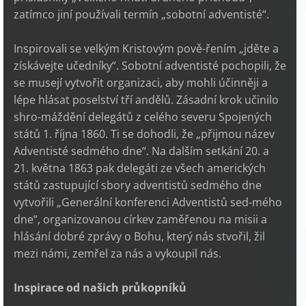
zatímco jiní používali termín „sobotní adventisté“.
Inspirovali se velkým Kristovým pově-řením „jděte a
získávejte učedníky“. Sobotní adventisté pochopili, že
se musejí vytvořit organizaci, aby mohli účinněji a
lépe hlásat poselství tří andělů. Zásadní krok učinilo
shro-máždění delegátů z celého severu Spojených
států 1. října 1860. Ti se dohodli, že „přijmou název
Adventisté sedmého dne“. Na dalším setkání 20. a
21. května 1863 pak delegáti ze všech amerických
států zastupující sbory adventistů sedmého dne
vytvořili „Generální konferenci Adventistů sed-mého
dne“, organizovanou církev zaměřenou na misii a
hlásání dobré zprávy o Bohu, který nás stvořil, žil
mezi námi, zemřel za nás a vykoupil nás.
Inspirace od našich průkopníků