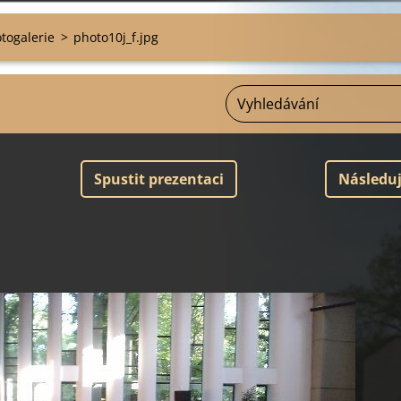
otogalerie
>
photo10j_f.jpg
Spustit prezentaci
Následuj